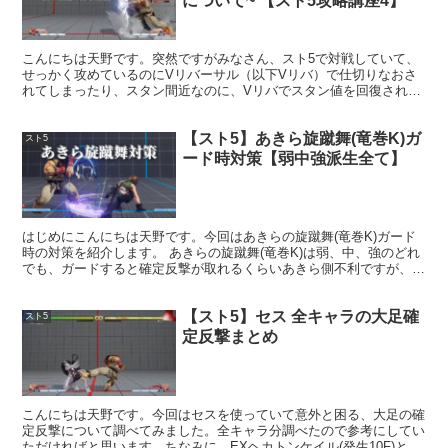
について~ 【スト5攻略講座4】
こんにちは天野です。突然ですがみなさん、スト5で対戦していて、
せっかく攻めているのにVリバーサル（以下Vリバ）で仕切りなおさ
れてしまったり、スタン間近なのに、Vリバでスタン値を回復されて
しまうことはありませんか？今回はそんなあなたのために、...
【スト5】あきら旋蹴舞(竜巻K)ガ
スト5
ード時対策【弱中強派生全て】
はじめにこんにちは天野です。今回はあきらの旋蹴舞(竜巻K)ガード
時の対策を紹介します。 あきらの旋蹴舞(竜巻K)は弱、中、強のどれ
でも、ガードすると確定反撃が取れるくらいあきら側不利ですが、普
通に確定反撃を取ろうとすると、派生技版の旋蹴舞(...
【スト5】セス 全キャラの大足確
スト5
定反撃まとめ
こんにちは天野です。今回はセスを使っていて意外と困る、大足の確
定反撃について調べてみました。全キャラ分調べたので参考にしてい
ただければと思います。ちなみに、EXヘカトンケイル(発生10F)と屈