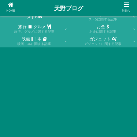
格ゲー、グルメ、旅行、本、映画、投資など
天野ブログ
HOME
MENU
スト5
スト6
スト5に関する記事
旅行
グルメ
お金
旅行、グルメに関する記事
お金に関する記事
映画
本
ガジェット
映画、本に関する記事
ガジェットに関する記事