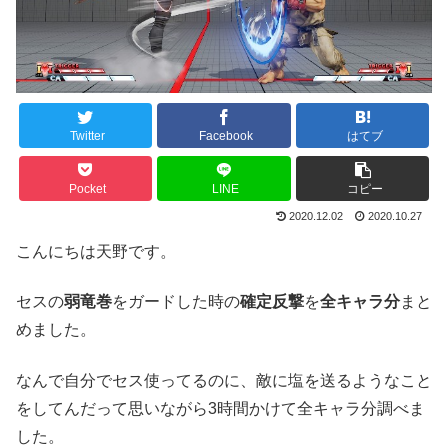
Twitter
Facebook
はてブ
Pocket
LINE
コピー
2020.12.02
2020.10.27
こんにちは天野です。
セスの
弱竜巻
をガードした時の
確定反撃
を
全キャラ分
まと
めました。
なんで自分でセス使ってるのに、敵に塩を送るようなこと
をしてんだって思いながら3時間かけて全キャラ分調べま
した。