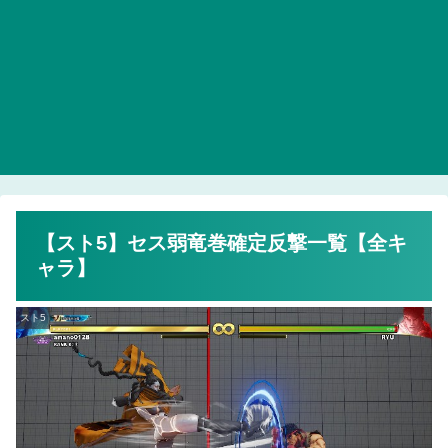
【スト5】セス弱竜巻確定反撃一覧【全キ
ャラ】
スト5