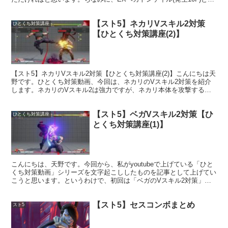
強K(発生11F)とCA(発生6F)は、ほとんど...
【スト5】ネカリVスキル2対策
ひとくち対策講座
【ひとくち対策講座(2)】
【スト5】ネカリVスキル2対策【ひとくち対策講座(2)】こんにちは天
野です。ひとくち対策動画、今回は、ネカリのVスキル2対策を紹介
します。ネカリのVスキル2は強力ですが、ネカリ本体を攻撃すると
消えるので、足元のやられ判定が薄い技などで外側か...
【スト5】ベガVスキル2対策【ひ
ひとくち対策講座
とくち対策講座(1)】
こんにちは、天野です。今回から、私がyoutubeで上げている「ひと
くち対策動画」シリーズを文字起こししたものを記事として上げてい
こうと思います。というわけで、初回は「ベガのVスキル2対策」で
す。ベガのVスキル2はガードすると、1F有利を取...
【スト5】セスコンボまとめ
スト5